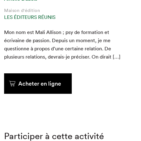
Maison d'édition
LES ÉDITEURS RÉUNIS
Mon nom est Mali Alli­son ; psy de for­ma­tion et
écrivaine de pas­sion. Depuis un moment, je me
ques­tionne à pro­pos d’une cer­taine rela­tion. De
plusieurs rela­tions, devrais-je pré­cis­er. On dirait […]
Acheter en ligne
Participer à cette activité