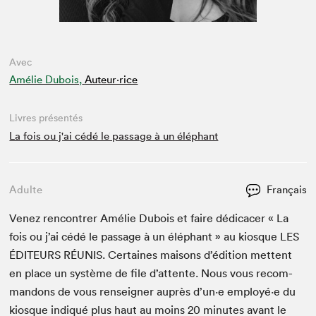
Avec
Amélie Dubois,
Auteur·rice
Livres présentés
La fois ou j'ai cédé le passage à un éléphant
Adulte
Français
Venez ren­con­tr­er Amélie Dubois et faire dédi­cac­er « La
fois ou j’ai cédé le pas­sage à un éléphant » au kiosque
LES
ÉDI­TEURS
RÉU­NIS
. Cer­taines maisons d’édi­tion met­tent
en place un sys­tème de file d’at­tente. Nous vous recom­
man­dons de vous ren­seign­er auprès d’un·e employé·e du
kiosque indiqué plus haut au moins
20
min­utes avant le