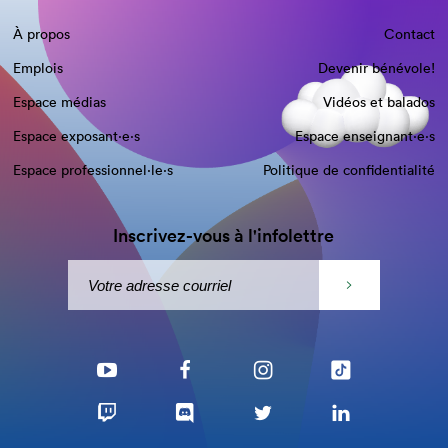
À propos
Contact
Emplois
Devenir bénévole!
Espace médias
Vidéos et balados
Espace exposant·e⋅s
Espace enseignant·e⋅s
Espace professionnel·le⋅s
Politique de confidentialité
Inscrivez-vous à l'infolettre