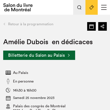
L'événement
Nos activités
retour
Retour à la programmation
Préparer sa visite au Salon
Liens pratiques
Amélie Dubois en dédicaces
Préparer sa visite
Billetterie du Salon au Palais
Actualités
Salon au Palais
Au Palais
SLM PRO
Salon dans la ville et en ligne
En personne
Projets partenaires
14h30 à 16h00
Espace exposant⋅e⋅s
Samedi 25 novembre 2023
Espace enseignant·e·s
Palais des congrès de Montréal