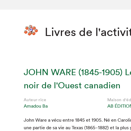
Livres de l'activi
JOHN WARE (1845-1905) 
noir de l'Ouest canadien
Auteur·rice
Maison d'éd
Amadou Ba
AB ÉDITIO
John Ware a vécu entre
1845
et
1905
. Né en Car­o­l
une par­tie de sa vie au Texas (
1865
−
1882
) et la plus