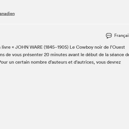
Espace ado | Lis-moi MTL
Espace des tout-petits
anadien
Espace Radio-Canada
La cabane à culture
Françai
La Maison des libraires
Le Salon dans ta classe
 livre «
JOHN
WARE
(
1845
−
1905
) Le Cow­boy noir de l’Ouest
ns de vous présen­ter
20
min­utes avant le début de la séance d
Liseur Public
Pour un cer­tain nom­bre d’auteurs et d’autrices, vous devrez
Matinées scolaires Hydro-Québec
Narra
Vitrine du Festival littéraire international Metropolis
bleu au SLM