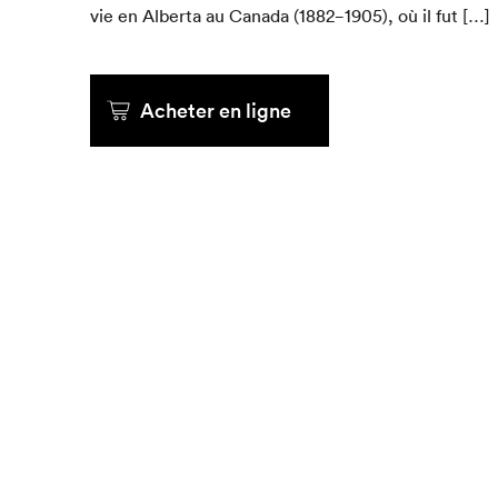
vie en Alber­ta au Cana­da (
1882
−
1905
), où il fut […]
Que cher
Acheter en ligne