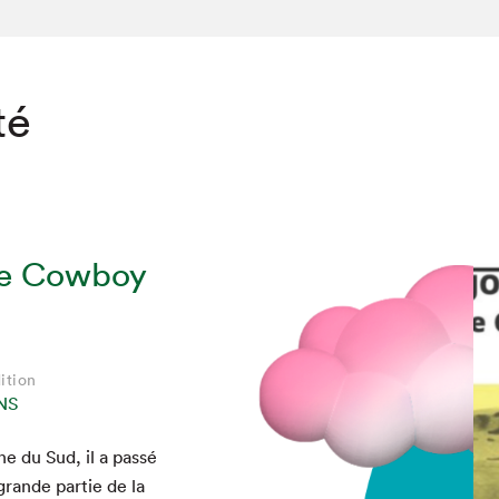
té
Le Cowboy
ition
NS
ine du Sud, il a passé
 grande par­tie de la