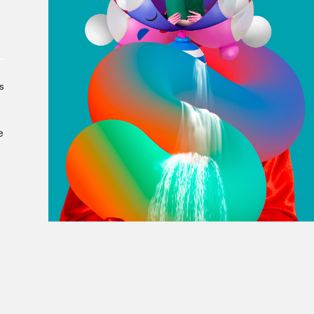
À propos du Salon
Liste des exposant·e·s
Liste des auteur·rice·s
s
e