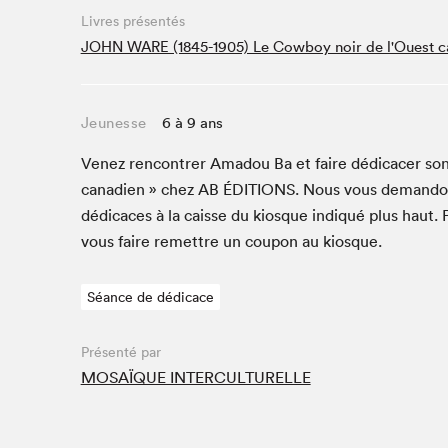
Café La Presse
Livres présentés
Espace Côte-des-Neiges
JOHN WARE (1845-1905) Le Cowboy noir de l'Ouest c
Espace jeunesse présenté par Desjardins
Espace Zines
Jeunesse
6 à 9 ans
La lecture en cadeau
Le grand jeu de lecture à voix haute du Salon du livre
Venez ren­con­tr­er Amadou Ba et faire dédi­cac­er son
de Montréal
cana­di­en » chez
AB
ÉDI­TIONS
. Nous vous deman­do
Lettres québécoises au Salon
dédi­caces à la caisse du kiosque indiqué plus haut. 
Louisiane enracinée et branchée
vous faire remet­tre un coupon au kiosque.
Mur des illustrateur·rice·s
SLM PRO
Séance de dédicace
Zone Manga
Présenté par
MOSAÏQUE INTERCULTURELLE