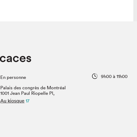
lais
Salon dans la ville et en ligne
caces
tion
Programmation dans la ville
colaires Hydro-Québec
Programmation en ligne
Vidéos et balados
9h00 à 11h00
En personne
xposant·e·s
Palais des congrès de Montréal
teur·rice·s
1001 Jean Paul Riopelle Pl,
Au kiosque
17