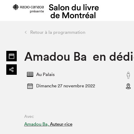
Retour à la programmation
Préparer sa visite
Salon au Pa
Amadou Ba en dédi
Horaires et tarifs
Programma
Plan du Salon
Matinées s
Se rendre au Salon
SLM PRO
Au Palais
Accessibilité
Liste des e
Dimanche 27 novembre 2022
Restauration
Liste des au
Code de conduite
Avec
Projets partenaires
Amadou Ba,
Auteur·rice