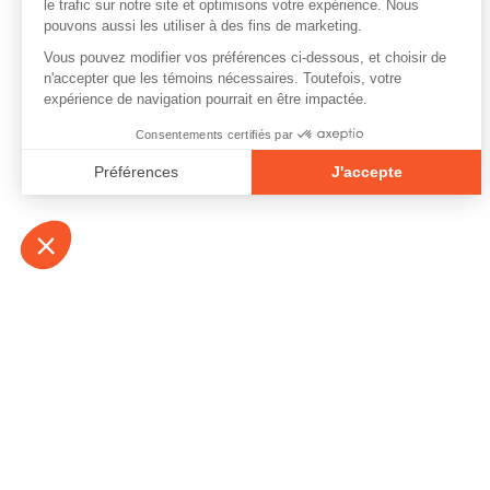
À propos
Contact
Emplois
Devenir bénévo
Espace médias
Vidéos et balad