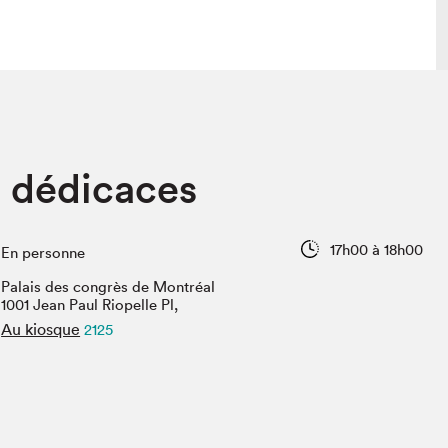
lais
Salon dans la ville et en ligne
n dédicaces
tion
Programmation dans la ville
colaires Hydro-Québec
Programmation en ligne
Vidéos et balados
17h00 à 18h00
En personne
xposant·e·s
Palais des congrès de Montréal
teur·rice·s
1001 Jean Paul Riopelle Pl,
Au kiosque
2125