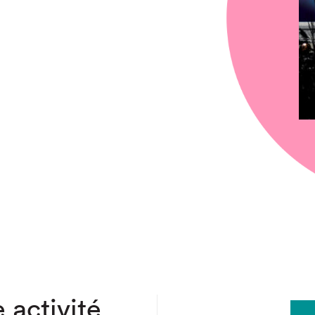
chez-vous?
 activité