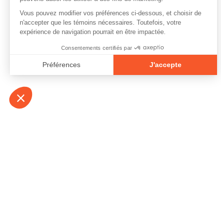
À propos
Contact
Emplois
Devenir bénévo
Espace médias
Vidéos et balad