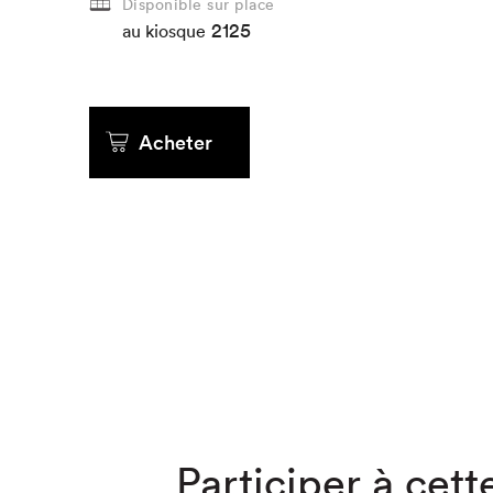
Disponible sur place
2125
au kiosque
Que cher
Acheter
Participer à cette