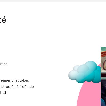
té
ition
n­nent l’au­to­bus
 stressée à l’idée de
 […]