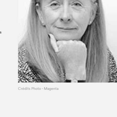
À propos du Salon
Liste des exposant·e·s
Liste des auteur·rice·s
s
Crédits Photo - Magenta