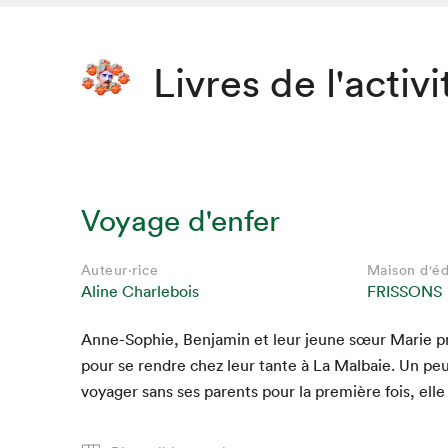
Livres de l'activi
Voyage d'enfer
Auteur·rice
Maison d'éd
Aline Charlebois
FRISSONS
Anne-Sophie, Ben­jamin et leur jeune sœur Marie pre
pour se ren­dre chez leur tante à La Mal­baie. Un peu
voy­ager sans ses par­ents pour la pre­mière fois, elle