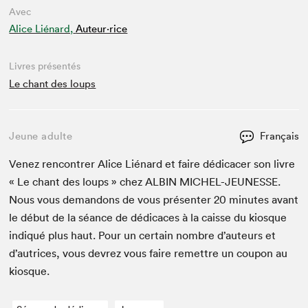
Avec
Alice Liénard,
Auteur·rice
Livres présentés
Le chant des loups
Jeune adulte
Français
Venez ren­con­tr­er Alice Lié­nard et faire dédi­cac­er son livre
« Le chant des loups » chez
ALBIN
MICHEL-JEUNESSE
.
Nous vous deman­dons de vous présen­ter
20
min­utes avant
le début de la séance de dédi­caces à la caisse du kiosque
indiqué plus haut. Pour un cer­tain nom­bre d’auteurs et
d’autrices, vous devrez vous faire remet­tre un coupon au
kiosque.