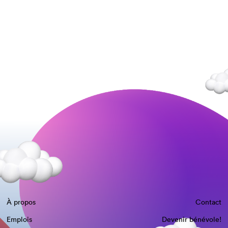
À propos
Contact
Emplois
Devenir bénévole!