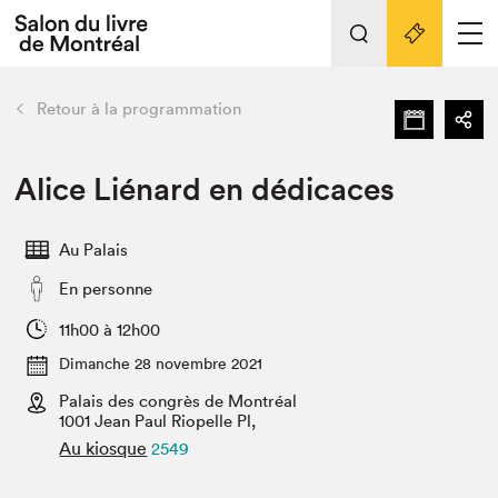
L'événement
Nos activités
retour
Retour à la programmation
Préparer sa visite au Salon
Liens pratiques
Alice Liénard en dédicaces
Préparer sa visite
Au Palais
Actualités
En personne
Salon au Palais
SLM PRO
11h00 à 12h00
Salon dans la ville et en ligne
Dimanche 28 novembre 2021
Palais des congrès de Montréal
Projets partenaires
Espace exposant⋅e⋅s
1001 Jean Paul Riopelle Pl,
Au kiosque
2549
Espace enseignant·e·s