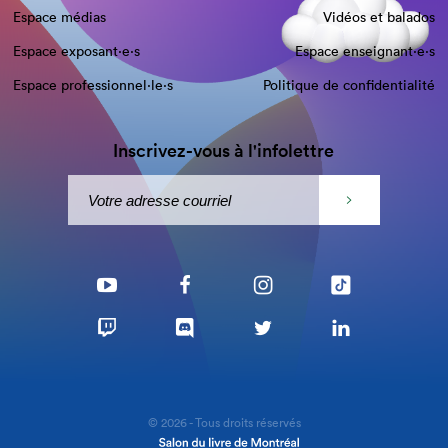
Espace médias
Vidéos et balados
Espace exposant·e⋅s
Espace enseignant·e⋅s
Espace professionnel·le⋅s
Politique de confidentialité
Inscrivez-vous à l'infolettre
© 2026 - Tous droits réservés