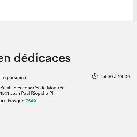
lais
Salon dans la ville et en ligne
en dédicaces
tion
Programmation dans la ville
colaires Hydro-Québec
Programmation en ligne
Vidéos et balados
15h00 à 16h00
En personne
xposant·e·s
Palais des congrès de Montréal
teur·rice·s
1001 Jean Paul Riopelle Pl,
Au kiosque
2549