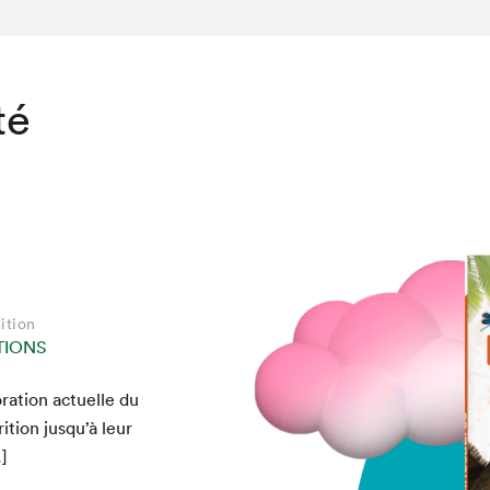
té
ition
TIONS
­ration actuelle du
­tion jusqu’à leur
…]