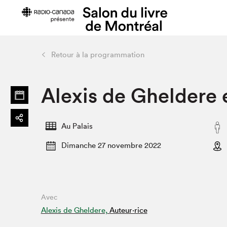
Retour à la programmation
Préparer sa visite
Salon au Pa
Alexis de Gheldere 
Horaires et tarifs
Programma
Plan du Salon
Matinées s
Se rendre au Salon
SLM PRO
Au Palais
Accessibilité
Liste des e
Dimanche 27 novembre 2022
Restauration
Liste des au
Code de conduite
Avec
Projets partenaires
Alexis de Gheldere,
Auteur·rice