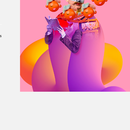
À propos du Salon
Liste des exposant·e·s
Liste des auteur·rice·s
s