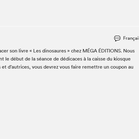
Espace ado | Lis-moi MTL
Espace des tout-petits
Espace Radio-Canada
La cabane à culture
Françai
La Maison des libraires
Le Salon dans ta classe
cac­er son livre « Les dinosaures » chez
MÉGA
ÉDI­TIONS
. Nous
t le début de la séance de dédi­caces à la caisse du kiosque
Liseur Public
s et d’autrices, vous devrez vous faire remet­tre un coupon au
Matinées scolaires Hydro-Québec
Narra
Vitrine du Festival littéraire international Metropolis
bleu au SLM