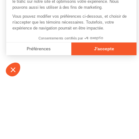
À propos
Contact
Emplois
Devenir bénévo
Espace médias
Vidéos et balad