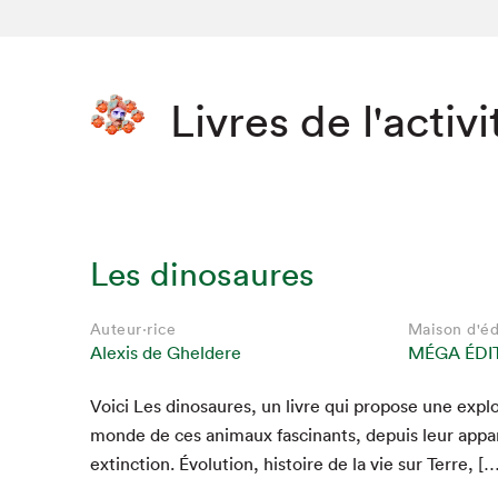
Livres de l'activi
Les dinosaures
Auteur·rice
Maison d'éd
Alexis de Gheldere
MÉGA ÉDI
Voici Les dinosaures, un livre qui pro­pose une explo
monde de ces ani­maux fasci­nants, depuis leur appari
extinc­tion. Évo­lu­tion, his­toire de la vie sur Terre, [