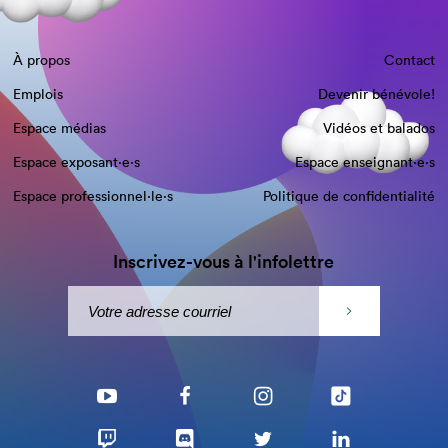
À propos
Contact
Emplois
Devenir bénévole!
Espace médias
Vidéos et balados
Espace exposant·e⋅s
Espace enseignant·e⋅s
Espace professionnel·le⋅s
Politique de confidentialité
Inscrivez-vous à l'infolettre