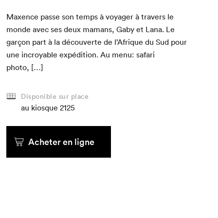
Max­ence passe son temps à voy­ager à tra­vers le
monde avec ses deux mamans, Gaby et Lana. Le
garçon part à la décou­verte de l’Afrique du Sud pour
une incroy­able expédi­tion. Au menu: safari
photo, […]
Disponible sur place
au kiosque
2125
Acheter en ligne