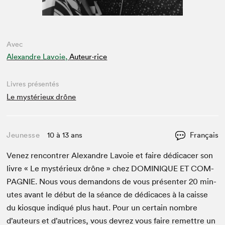
Avec
Alexandre Lavoie,
Auteur·rice
Livres présentés
Le mystérieux drône
Jeunesse
10 à 13 ans
Français
Venez ren­con­tr­er Alexan­dre Lavoie et faire dédi­cac­er son
livre « Le mys­térieux drône » chez
DOMINIQUE
ET
COM­
PAG­NIE
. Nous vous deman­dons de vous présen­ter
20
min­
utes avant le début de la séance de dédi­caces à la caisse
du kiosque indiqué plus haut. Pour un cer­tain nom­bre
d’auteurs et d’autrices, vous devrez vous faire remet­tre un