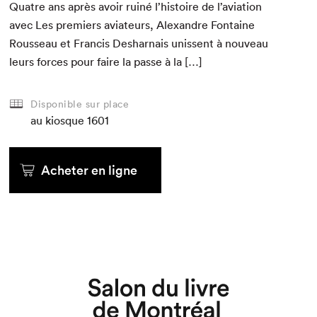
Qua­tre ans après avoir ruiné l’histoire de l’aviation
avec Les pre­miers avi­a­teurs, Alexan­dre Fontaine
Rousseau et Fran­cis Deshar­nais unis­sent à nou­veau
leurs forces pour faire la passe à la […]
Disponible sur place
au kiosque
1601
Acheter en ligne
Que cherchez-vous?