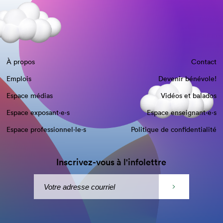
À propos
Contact
Emplois
Devenir bénévole!
Espace médias
Vidéos et balados
Espace exposant·e⋅s
Espace enseignant·e⋅s
Espace professionnel·le⋅s
Politique de confidentialité
Inscrivez-vous à l'infolettre