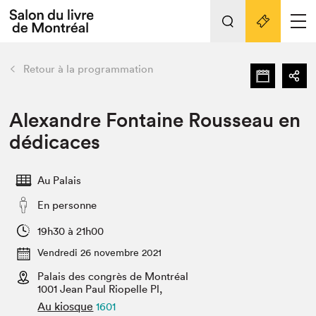
L'événement
Nos activités
retour
Retour à la programmation
Préparer sa visite au Salon
Liens pratiques
Alexandre Fontaine Rousseau en
dédicaces
Préparer sa visite
Actualités
Au Palais
Salon au Palais
En personne
SLM PRO
Salon dans la ville et en ligne
19h30 à 21h00
Vendredi 26 novembre 2021
Projets partenaires
Espace exposant⋅e⋅s
Palais des congrès de Montréal
1001 Jean Paul Riopelle Pl,
Espace enseignant·e·s
Au kiosque
1601