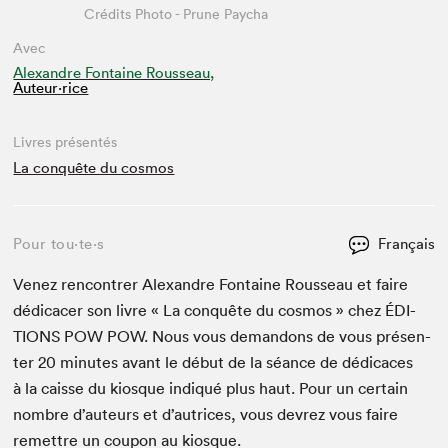
Crédits Photo - Prune Paycha
Avec
Alexandre Fontaine Rousseau,
Auteur·rice
Livres présentés
La conquête du cosmos
Pour tou⋅te⋅s
Français
Venez ren­con­tr­er Alexan­dre Fontaine Rousseau et faire
dédi­cac­er son livre « La con­quête du cos­mos » chez
ÉDI­
TIONS
POW
POW
. Nous vous deman­dons de vous présen­
ter
20
min­utes avant le début de la séance de dédi­caces
à la caisse du kiosque indiqué plus haut. Pour un cer­tain
nom­bre d’auteurs et d’autrices, vous devrez vous faire
remet­tre un coupon au kiosque.