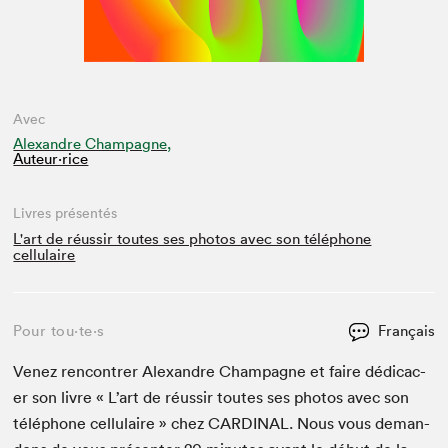
Avec
Alexandre Champagne,
Auteur·rice
Livres présentés
L'art de réussir toutes ses photos avec son téléphone
cellulaire
Pour tou⋅te⋅s
Français
Venez ren­con­tr­er Alexan­dre Cham­pagne et faire dédi­cac­
er son livre « L’art de réus­sir toutes ses pho­tos avec son
télé­phone cel­lu­laire » chez
CAR­DI­NAL
. Nous vous deman­