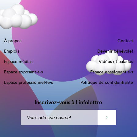
À propos
Contact
Emplois
Devenir bénévole!
Espace médias
Vidéos et balados
Espace exposant·e⋅s
Espace enseignant·e⋅s
Espace professionnel·le⋅s
Politique de confidentialité
Inscrivez-vous à l'infolettre