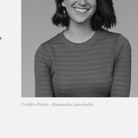
À propos du Salon
Liste des exposant·e·s
Liste des auteur·rice·s
s
Crédits Photo - Alexandra Larochelle