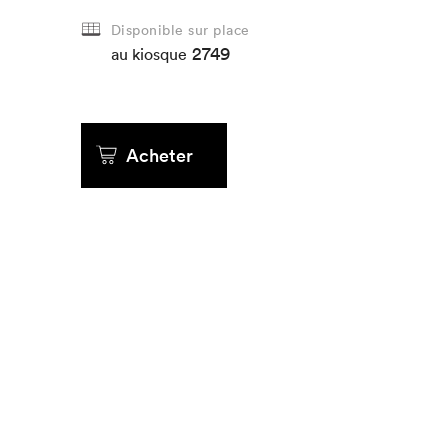
Disponible sur place
Que cher
2749
au kiosque
Acheter