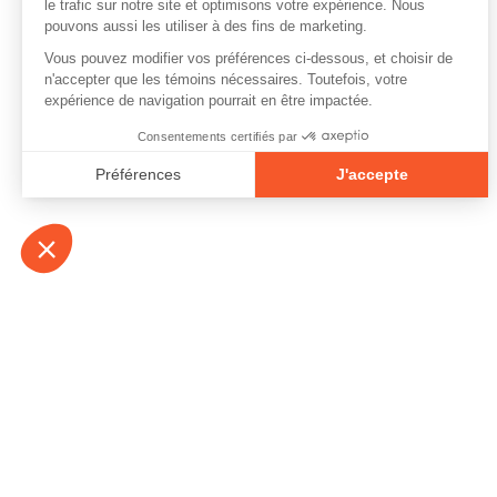
À propos
Contact
Emplois
Devenir bénévo
Espace médias
Vidéos et balad