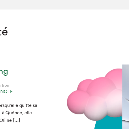
té
ng
ition
GNOLE
rsqu’elle quitte sa
t à Québec, elle
Oli ne […]