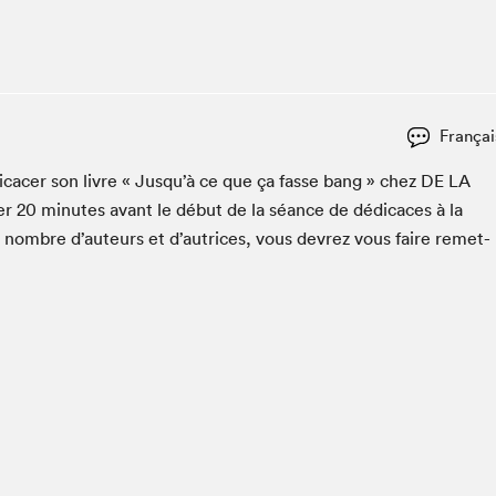
Espace ado | Lis-moi MTL
Espace des tout-petits
Espace Radio-Canada
La cabane à culture
Françai
La Maison des libraires
Le Salon dans ta classe
i­cac­er son livre « Jusqu’à ce que ça fasse bang » chez
DE
LA
er
20
min­utes avant le début de la séance de dédi­caces à la
Liseur Public
n nom­bre d’auteurs et d’autrices, vous devrez vous faire remet­
Matinées scolaires Hydro-Québec
Narra
Vitrine du Festival littéraire international Metropolis
bleu au SLM