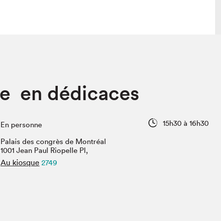
lais
Salon dans la ville et en ligne
le en dédicaces
tion
Programmation dans la ville
colaires Hydro-Québec
Programmation en ligne
Vidéos et balados
15h30 à 16h30
En personne
xposant·e·s
Palais des congrès de Montréal
teur·rice·s
1001 Jean Paul Riopelle Pl,
Au kiosque
2749