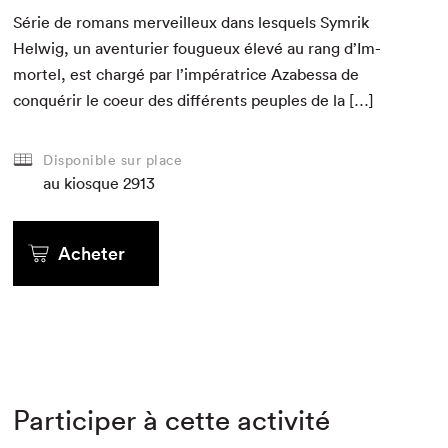
Série de romans mer­veilleux dans lesquels Sym­rik
Hel­wig, un aven­turi­er fougueux élevé au rang d’Im­
mor­tel, est chargé par l’im­péra­trice Azabessa de
con­quérir le coeur des dif­férents peu­ples de la […]
Disponible sur place
au kiosque
2913
Acheter
Participer à cette activité