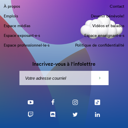
À propos
Contact
Emplois
Devenir bénévole!
Espace médias
Vidéos et balados
Espace exposant·e⋅s
Espace enseignant·e⋅s
Espace professionnel·le⋅s
Politique de confidentialité
Inscrivez-vous à l'infolettre