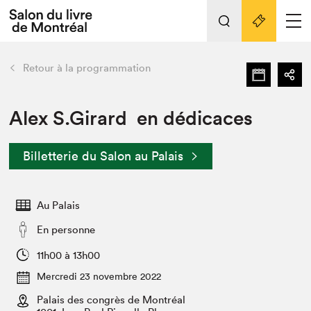
L'événement
Nos activités
retour
Retour à la programmation
Préparer sa visite au Salon
Liens pratiques
Alex S.Girard en dédicaces
Préparer sa visite
Billetterie du Salon au Palais
Actualités
Salon au Palais
Au Palais
SLM PRO
Salon dans la ville et en ligne
En personne
Projets partenaires
11h00 à 13h00
Espace exposant⋅e⋅s
Mercredi 23 novembre 2022
Espace enseignant·e·s
Palais des congrès de Montréal