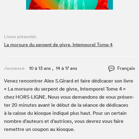
Livres présentés
La morsure du serpent de givre, Intemporel Tome 4
Jeunesse
10 à 13 ans , 14 à 17 ans
Français
Venez ren­con­tr­er Alex S.Girard et faire dédi­cac­er son livre
« La mor­sure du ser­pent de givre, Intem­porel Tome
4
»
chez
HORS-LIGNE
. Nous vous deman­dons de vous présen­
ter
20
min­utes avant le début de la séance de dédi­caces
à la caisse du kiosque indiqué plus haut. Pour un cer­tain
nom­bre d’auteurs et d’autrices, vous devrez vous faire
remet­tre un coupon au kiosque.