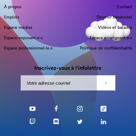
À propos
Contact
Emplois
Devenir bénévole!
Espace médias
Vidéos et balados
Espace exposant·e⋅s
Espace enseignant·e⋅s
Espace professionnel·le⋅s
Politique de confidentialité
Inscrivez-vous à l'infolettre