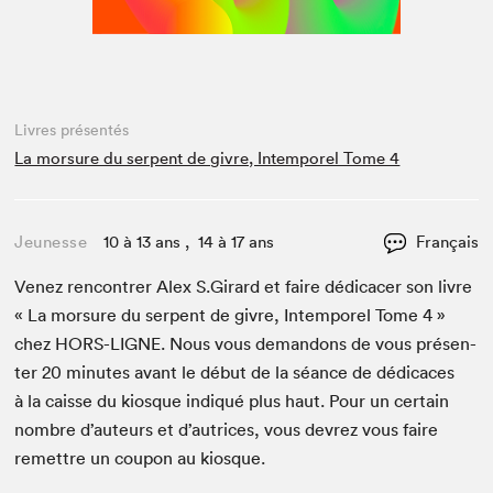
Livres présentés
La morsure du serpent de givre, Intemporel Tome 4
Jeunesse
10 à 13 ans , 14 à 17 ans
Français
Venez ren­con­tr­er Alex S.Girard et faire dédi­cac­er son livre
« La mor­sure du ser­pent de givre, Intem­porel Tome
4
»
chez
HORS-LIGNE
. Nous vous deman­dons de vous présen­
ter
20
min­utes avant le début de la séance de dédi­caces
à la caisse du kiosque indiqué plus haut. Pour un cer­tain
nom­bre d’auteurs et d’autrices, vous devrez vous faire
remet­tre un coupon au kiosque.