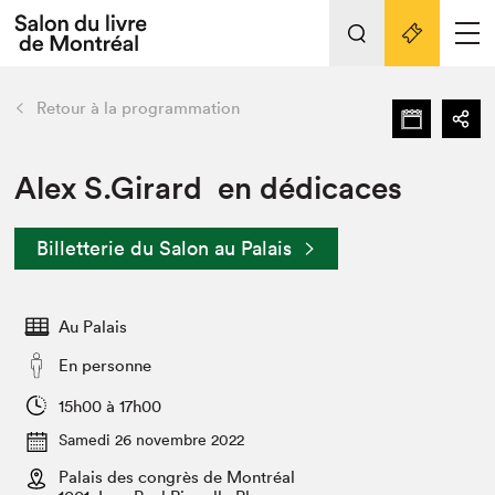
L'événement
Nos activités
retour
Retour à la programmation
Préparer sa visite au Salon
Liens pratiques
Alex S.Girard en dédicaces
Préparer sa visite
Billetterie du Salon au Palais
Actualités
Salon au Palais
Au Palais
SLM PRO
Salon dans la ville et en ligne
En personne
Projets partenaires
15h00 à 17h00
Espace exposant⋅e⋅s
Samedi 26 novembre 2022
Espace enseignant·e·s
Palais des congrès de Montréal