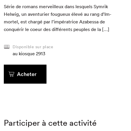
Série de romans mer­veilleux dans lesquels Sym­rik
Hel­wig, un aven­turi­er fougueux élevé au rang d’Im­
mor­tel, est chargé par l’im­péra­trice Azabessa de
con­quérir le coeur des dif­férents peu­ples de la […]
Disponible sur place
au kiosque
2913
Acheter
Participer à cette activité