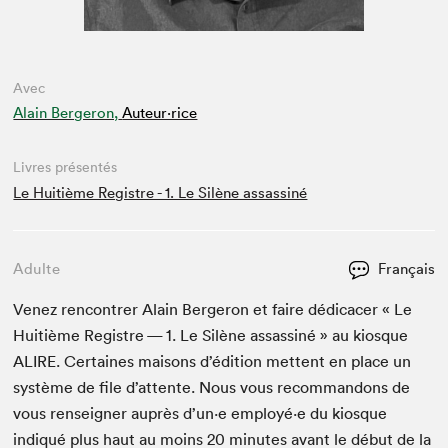
Avec
Alain Bergeron,
Auteur·rice
Livres présentés
Le Huitième Registre - 1. Le Silène assassiné
Adulte
Français
Venez ren­con­tr­er Alain Berg­eron et faire dédi­cac­er « Le
Huitième Reg­istre —
1
. Le Silène assas­s­iné » au kiosque
ALIRE
. Cer­taines maisons d’édi­tion met­tent en place un
sys­tème de file d’at­tente. Nous vous recom­man­dons de
vous ren­seign­er auprès d’un·e employé·e du kiosque
indiqué plus haut au moins
20
min­utes avant le début de la