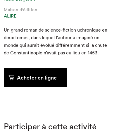
Maison d'édition
ALIRE
Un grand roman de sci­ence-fic­tion uchronique en
deux tomes, dans lequel l’auteur a imag­iné un
monde qui aurait évolué dif­férem­ment si la chute
de Con­stan­tino­ple n’avait pas eu lieu en
1453
.
Acheter en ligne
Participer à cette activité