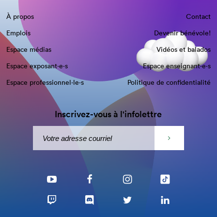
À propos
Contact
Emplois
Devenir bénévole!
Espace médias
Vidéos et balados
Espace exposant·e⋅s
Espace enseignant·e⋅s
Espace professionnel·le⋅s
Politique de confidentialité
Inscrivez-vous à l'infolettre