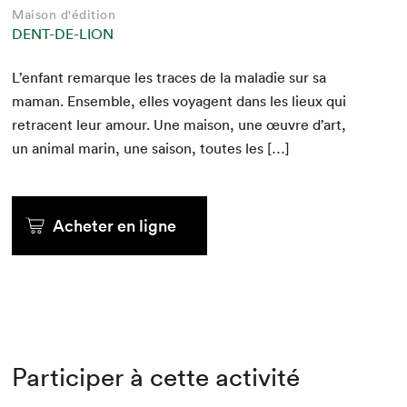
Maison d'édition
DENT-DE-LION
L’enfant remar­que les traces de la mal­adie sur sa
maman. Ensem­ble, elles voy­a­gent dans les lieux qui
retra­cent leur amour. Une mai­son, une œuvre d’art,
un ani­mal marin, une sai­son, toutes les […]
Acheter en ligne
Participer à cette activité