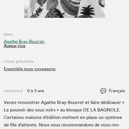
Avec
Agathe Bray-Bourret,
Auteur·rice
Livres présentés
Ensemble nous voyageons
Jeunesse
0 à 5 ans
Français
Venez ren­con­tr­er Agathe Bray-Bour­ret et faire dédi­cac­er «
Le pou­voir des sous noirs » au kiosque
DE
LA
BAG­NOLE
.
Cer­taines maisons d’édi­tion met­tent en place un sys­tème
de file d’at­tente. Nous vous recom­man­dons de vous ren­