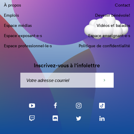
À propos
Contact
Emplois
Devenir bénévole!
Espace médias
Vidéos et balados
Espace exposant·e⋅s
Espace enseignant·e⋅s
Espace professionnel·le⋅s
Politique de confidentialité
Inscrivez-vous à l'infolettre