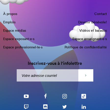
À propos
Contact
Emplois
Devenir bénévole!
Espace médias
Vidéos et balados
Espace exposant·e⋅s
Espace enseignant·e⋅s
Espace professionnel·le⋅s
Politique de confidentialité
Inscrivez-vous à l'infolettre