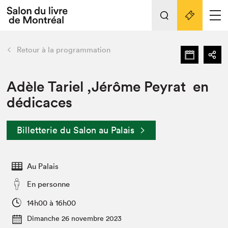
L'événement
Nos activités
retour
Retour à la programmation
Préparer sa visite au Salon
Liens pratiques
Adèle Tariel ,Jérôme Peyrat en
dédicaces
Préparer sa visite
Actualités
Billetterie du Salon au Palais
Salon au Palais
SLM PRO
Salon dans la ville et en ligne
Au Palais
Projets partenaires
En personne
Espace exposant⋅e⋅s
14h00 à 16h00
Espace enseignant·e·s
Dimanche 26 novembre 2023