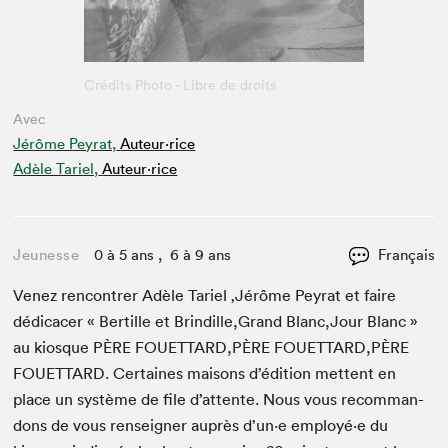
Crédits Photo - Libre de droits
Avec
Jérôme Peyrat,
Auteur·rice
Adèle Tariel,
Auteur·rice
Jeunesse
0 à 5 ans , 6 à 9 ans
Français
Venez ren­con­tr­er Adèle Tariel
‚
Jérôme Peyrat et faire
dédi­cac­er « Bertille et Brindille,Grand Blanc,Jour Blanc »
au kiosque
PÈRE
FOUETTARD
,
PÈRE
FOUETTARD
,
PÈRE
FOU­ET­TARD
. Cer­taines maisons d’édi­tion met­tent en
place un sys­tème de file d’at­tente. Nous vous recom­man­
dons de vous ren­seign­er auprès d’un·e employé·e du