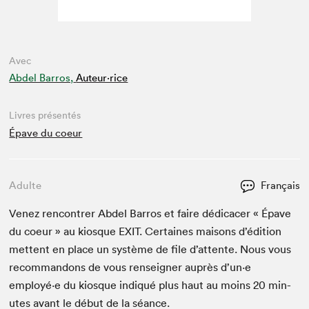
Avec
Abdel Barros,
Auteur·rice
Livres présentés
Épave du coeur
Adulte
Français
Venez ren­con­tr­er Abdel Bar­ros et faire dédi­cac­er « Épave
du coeur » au kiosque
EXIT
. Cer­taines maisons d’édi­tion
met­tent en place un sys­tème de file d’at­tente. Nous vous
recom­man­dons de vous ren­seign­er auprès d’un·e
employé·e du kiosque indiqué plus haut au moins
20
min­
utes avant le début de la séance.