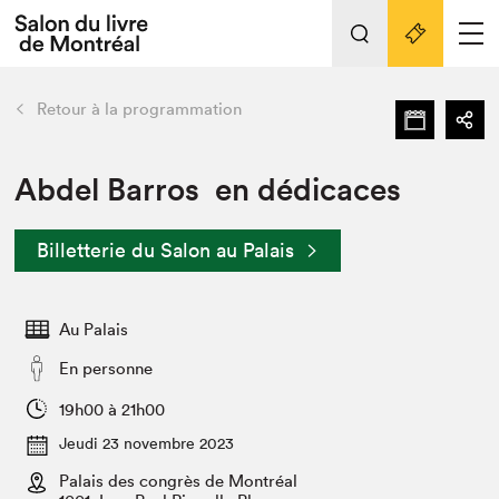
L'événement
Nos activités
retour
Retour à la programmation
Préparer sa visite au Salon
Liens pratiques
Abdel Barros en dédicaces
Préparer sa visite
Billetterie du Salon au Palais
Actualités
Salon au Palais
Au Palais
SLM PRO
Salon dans la ville et en ligne
En personne
Projets partenaires
19h00 à 21h00
Espace exposant⋅e⋅s
Jeudi 23 novembre 2023
Espace enseignant·e·s
Palais des congrès de Montréal