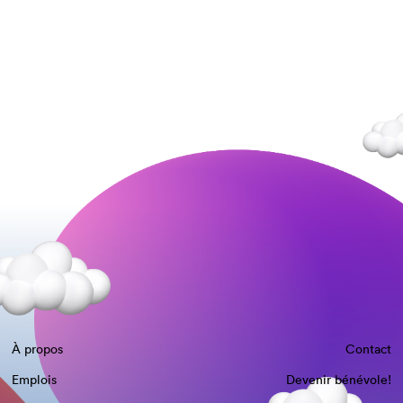
À propos
Contact
Emplois
Devenir bénévole!