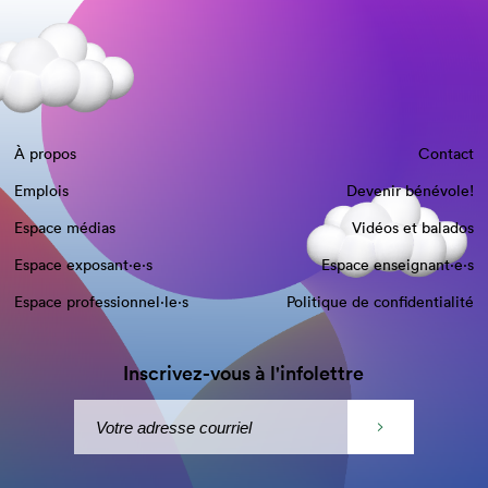
À propos
Contact
Emplois
Devenir bénévole!
Espace médias
Vidéos et balados
Espace exposant·e⋅s
Espace enseignant·e⋅s
Espace professionnel·le⋅s
Politique de confidentialité
Inscrivez-vous à l'infolettre