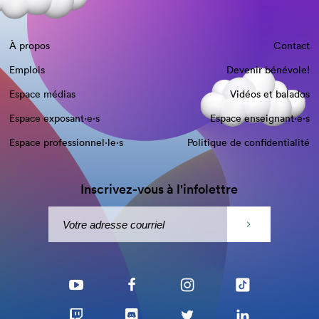
À propos
Contact
Emplois
Devenir bénévole!
Espace médias
Vidéos et balados
Espace exposant·e⋅s
Espace enseignant·e⋅s
Espace professionnel·le⋅s
Politique de confidentialité
Inscrivez-vous à l'infolettre