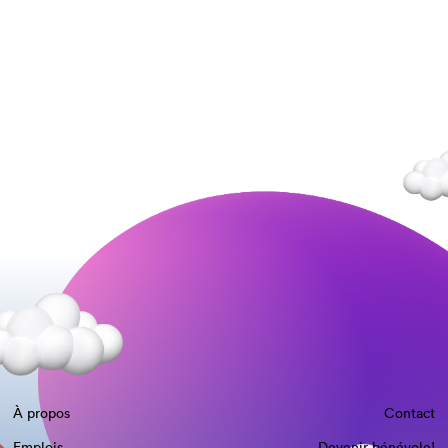
À propos
Contact
Emplois
Devenir bénévole!