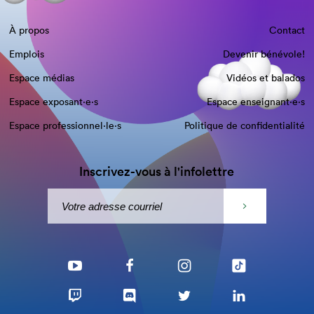
À propos
Contact
Emplois
Devenir bénévole!
Espace médias
Vidéos et balados
Espace exposant·e⋅s
Espace enseignant·e⋅s
Espace professionnel·le⋅s
Politique de confidentialité
Inscrivez-vous à l'infolettre