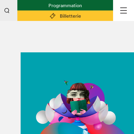
Programmation
Billetterie
Liens pratiques
Plan du Salon
Préparer sa visite
Partenaires
Espace médias
Espace exposant·e·s
Espace enseignant·e·s
Espace participant⋅e⋅s
Espace Salon dans la ville
Espace bénévoles
Devenir bénévole