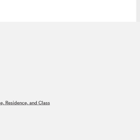
lais
Salon dans la ville et en ligne
tion
Programmation dans la ville
colaires Hydro-Québec
Programmation en ligne
Vidéos et balados
xposant·e·s
teur·rice·s
ce, Residence, and Class