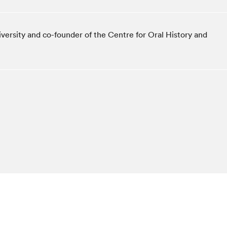
Espace ado | Lis-moi MTL
Espace des tout-petits
iversity and co-founder of the Centre for Oral History and
Espace Radio-Canada
La cabane à culture
La Maison des libraires
Le Salon dans ta classe
Liseur Public
Matinées scolaires Hydro-Québec
Narra
Vitrine du Festival littéraire international Metropolis
bleu au SLM
chez-vous?