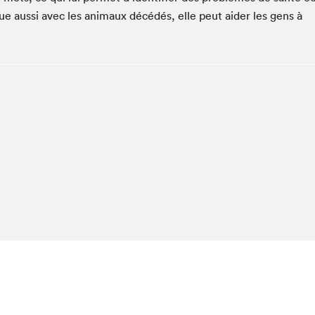
Espace ado | Lis-moi MTL
aussi avec les animaux décédés, elle peut aider les gens à
Espace des tout-petits
Espace Radio-Canada
La cabane à culture
La Maison des libraires
Le Salon dans ta classe
Liseur Public
Matinées scolaires Hydro-Québec
Narra
Vitrine du Festival littéraire international Metropolis
bleu au SLM
chez-vous?