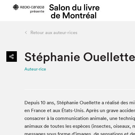
Retour aux auteur·rices
Préparer sa visite
Salon au Pa
Stéphanie Ouellett
Horaires et tarifs
Programma
Plan du Salon
Matinées s
Auteur·rice
Se rendre au Salon
SLM PRO
Accessibilité
Liste des e
Restauration
Liste des au
Code de conduite
Depuis 10 ans, Stéphanie Ouellette a réalisé des mi
en France et aux États-Unis. Après un grave accide
consacrer à la communication animale, une techniqu
Projets partenaires
animaux de toutes les espèces (insectes, oiseaux, m
messages sous forme d’images, de sensations et de 