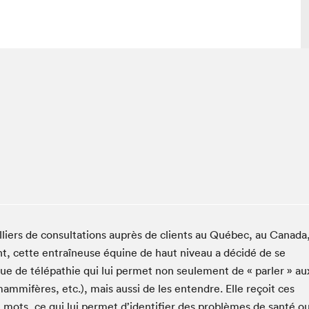
lais
Salon dans la ville et en ligne
e
tion
Programmation dans la ville
colaires Hydro-Québec
Programmation en ligne
Vidéos et balados
xposant·e·s
teur·rice·s
lliers de consultations auprès de clients au Québec, au Canada
nt, cette entraîneuse équine de haut niveau a décidé de se
e de télépathie qui lui permet non seulement de « parler » au
ammifères, etc.), mais aussi de les entendre. Elle reçoit ces
mots, ce qui lui permet d’identifier des problèmes de santé o