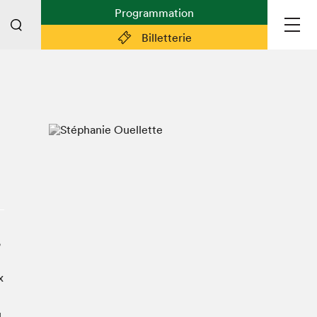
Programmation
Billetterie
Liens pratiques
Plan du Salon
Préparer sa visite
Partenaires
Espace médias
Espace exposant·e·s
Espace enseignant·e·s
,
Espace participant⋅e⋅s
Espace Salon dans la ville
x
Espace bénévoles
Devenir bénévole
u