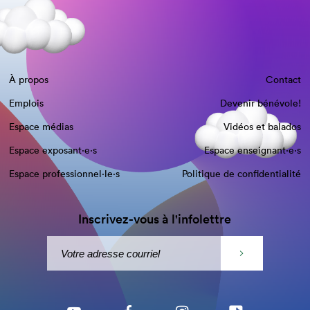
À propos
Contact
Emplois
Devenir bénévole!
Espace médias
Vidéos et balados
Espace exposant·e⋅s
Espace enseignant·e⋅s
Espace professionnel·le⋅s
Politique de confidentialité
Inscrivez-vous à l'infolettre