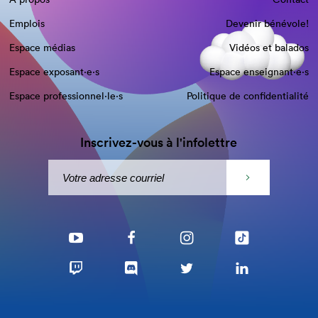
Emplois
Devenir bénévole!
Espace médias
Vidéos et balados
Espace exposant·e⋅s
Espace enseignant·e⋅s
Espace professionnel·le⋅s
Politique de confidentialité
Inscrivez-vous à l'infolettre