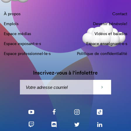
À propos
Contact
Emplois
Devenir bénévole!
Espace médias
Vidéos et balados
Espace exposant·e⋅s
Espace enseignant·e⋅s
Espace professionnel·le⋅s
Politique de confidentialité
Inscrivez-vous à l'infolettre