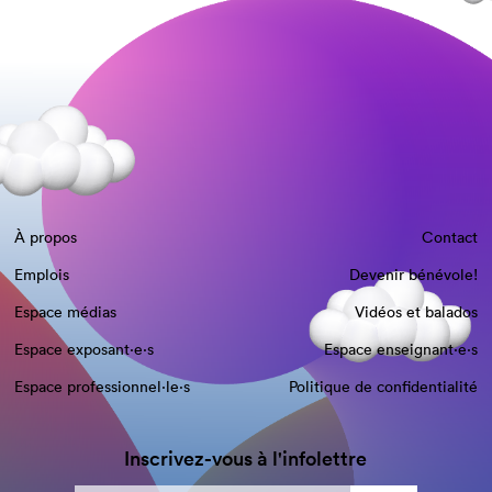
À propos
Contact
Emplois
Devenir bénévole!
Espace médias
Vidéos et balados
Espace exposant·e⋅s
Espace enseignant·e⋅s
Espace professionnel·le⋅s
Politique de confidentialité
Inscrivez-vous à l'infolettre