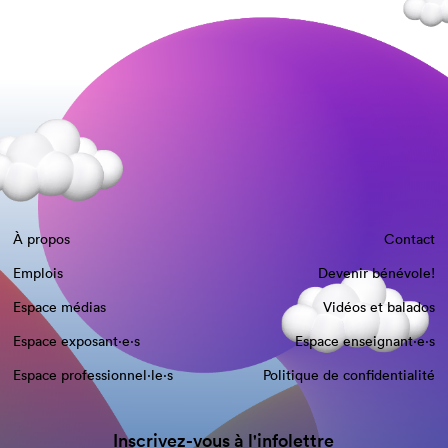
À propos
Contact
Emplois
Devenir bénévole!
Espace médias
Vidéos et balados
Espace exposant·e⋅s
Espace enseignant·e⋅s
Espace professionnel·le⋅s
Politique de confidentialité
Inscrivez-vous à l'infolettre