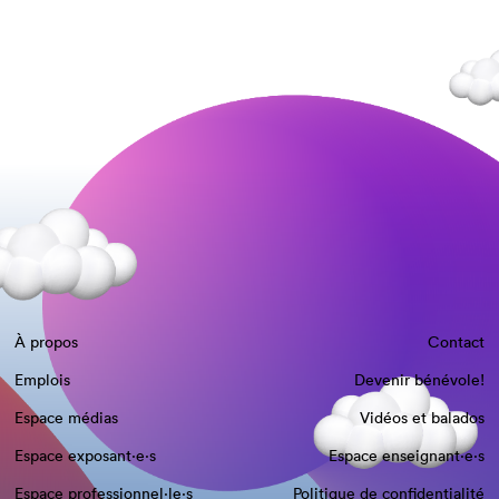
À propos
Contact
Emplois
Devenir bénévole!
Espace médias
Vidéos et balados
Espace exposant·e⋅s
Espace enseignant·e⋅s
Espace professionnel·le⋅s
Politique de confidentialité