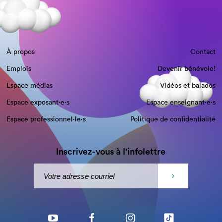
À propos
Contact
Emplois
Devenir bénévole!
Espace médias
Vidéos et balados
Espace exposant·e⋅s
Espace enseignant·e⋅s
Espace professionnel·le⋅s
Politique de confidentialité
Inscrivez-vous à l'infolettre