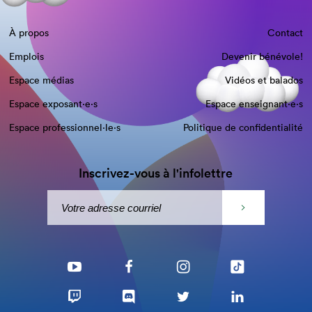
À propos
Contact
Emplois
Devenir bénévole!
Espace médias
Vidéos et balados
Espace exposant·e⋅s
Espace enseignant·e⋅s
Espace professionnel·le⋅s
Politique de confidentialité
Inscrivez-vous à l'infolettre