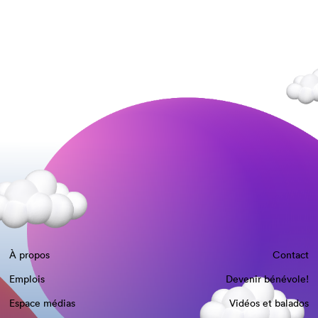
À propos
Contact
Emplois
Devenir bénévole!
Espace médias
Vidéos et balados