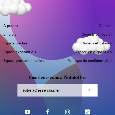
À propos
Contact
Emplois
Devenir bénévole!
Espace médias
Vidéos et balados
Espace exposant·e⋅s
Espace enseignant·e⋅s
Espace professionnel·le⋅s
Politique de confidentialité
Inscrivez-vous à l'infolettre