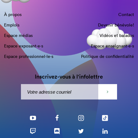
À propos
Contact
Emplois
Devenir bénévole!
Espace médias
Vidéos et balados
Espace exposant·e⋅s
Espace enseignant·e⋅s
Espace professionnel·le⋅s
Politique de confidentialité
Inscrivez-vous à l'infolettre