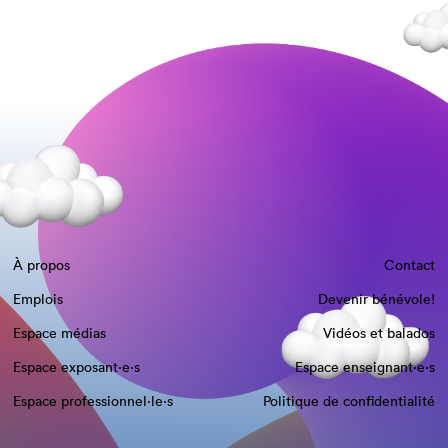
À propos
Contact
Emplois
Devenir bénévole!
Espace médias
Vidéos et balados
Espace exposant·e⋅s
Espace enseignant·e⋅s
Espace professionnel·le⋅s
Politique de confidentialité