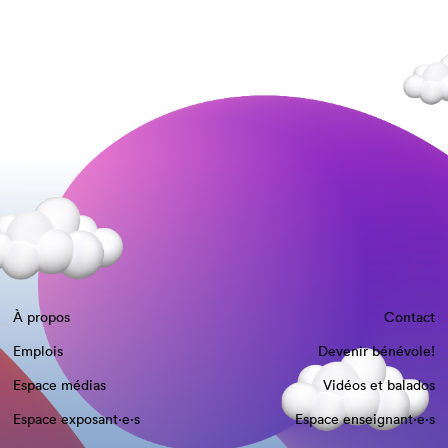
À propos
Contact
Emplois
Devenir bénévole!
Espace médias
Vidéos et balados
Espace exposant·e⋅s
Espace enseignant·e⋅s