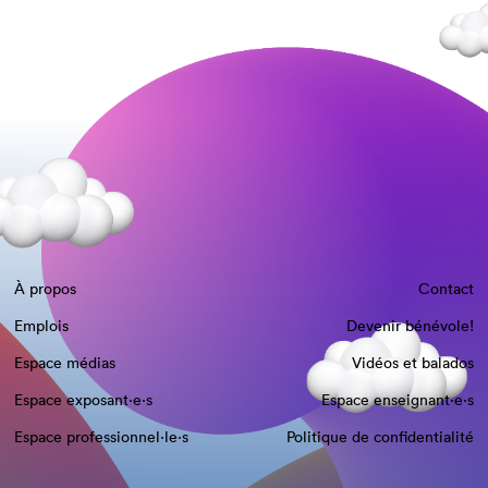
À propos
Contact
Emplois
Devenir bénévole!
Espace médias
Vidéos et balados
Espace exposant·e⋅s
Espace enseignant·e⋅s
Espace professionnel·le⋅s
Politique de confidentialité