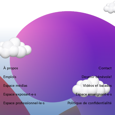
À propos
Contact
Emplois
Devenir bénévole!
Espace médias
Vidéos et balados
Espace exposant·e⋅s
Espace enseignant·e⋅s
Espace professionnel·le⋅s
Politique de confidentialité