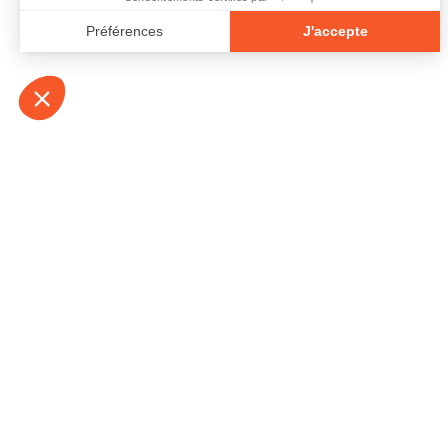
À propos
Contact
Emplois
Devenir bénévo
Espace médias
Vidéos et balad
Espace exposant·e⋅s
Espace enseign
Espace professionnel·le⋅s
Politique de con