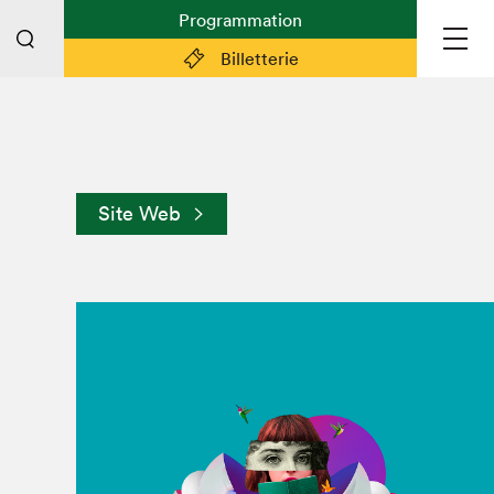
Programmation
Billetterie
Liens pratiques
Plan du Salon
Site Web
Préparer sa visite
Partenaires
Espace médias
Espace exposant·e·s
Espace enseignant·e·s
Espace participant⋅e⋅s
Espace Salon dans la ville
Espace bénévoles
Devenir bénévole