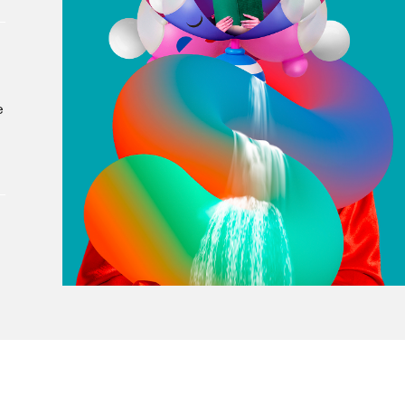
À propos du Salon
Liste des exposant·e·s
Liste des auteur·rice·s
e