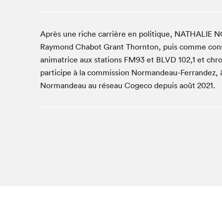
Café La Presse
Espace Côte-des-Neiges
Après une riche carrière en politique, NATHALIE 
Espace jeunesse présenté par Desjardins
Raymond Chabot Grant Thornton, puis comme consulta
Espace Zines
animatrice aux stations FM93 et BLVD 102,1 et chr
La lecture en cadeau
participe à la commission Normandeau-Ferrandez, à 
Le grand jeu de lecture à voix haute du Salon du livre
de Montréal
Normandeau au réseau Cogeco depuis août 2021.
Lettres québécoises au Salon
Louisiane enracinée et branchée
Mur des illustrateur·rice·s
SLM PRO
Zone Manga
Que cher