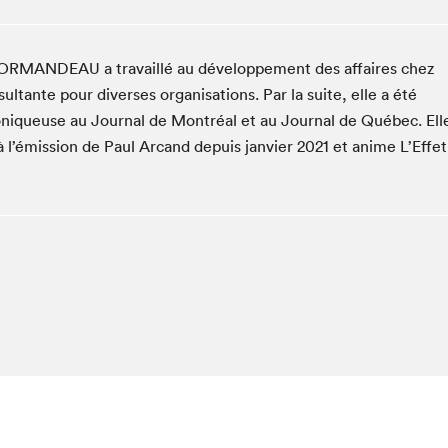
Espace ado | Lis-moi MTL
Espace des tout-petits
NORMANDEAU a travaillé au développement des affaires chez
Espace Radio-Canada
nte pour diverses organisations. Par la suite, elle a été
La cabane à culture
oniqueuse au Journal de Montréal et au Journal de Québec. Ell
La Maison des libraires
l’émission de Paul Arcand depuis janvier 2021 et anime L’Effet
Le Salon dans ta classe
Liseur Public
Matinées scolaires Hydro-Québec
Narra
Vitrine du Festival littéraire international Metropolis
bleu au SLM
chez-vous?