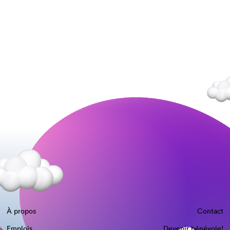
À propos
Contact
Emplois
Devenir bénévole!