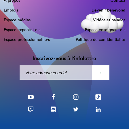
À propos
Contact
Emplois
Devenir bénévole!
Espace médias
Vidéos et balados
Espace exposant·e⋅s
Espace enseignant·e⋅s
Espace professionnel·le⋅s
Politique de confidentialité
Inscrivez-vous à l'infolettre