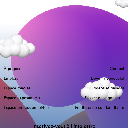
À propos
Contact
Emplois
Devenir bénévole!
Espace médias
Vidéos et balados
Espace exposant·e⋅s
Espace enseignant·e⋅s
Espace professionnel·le⋅s
Politique de confidentialité
Inscrivez-vous à l'infolettre