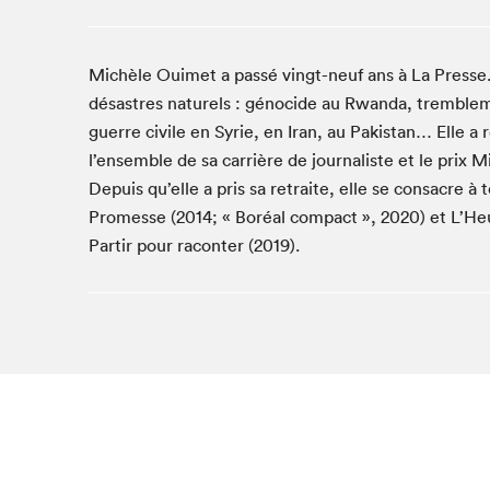
Café La Presse
Espace Côte-des-Neiges
Michèle Ouimet a passé vingt-neuf ans à La Presse.
Espace jeunesse présenté par Desjardins
désastres naturels : génocide au Rwanda, trembleme
Espace Zines
guerre civile en Syrie, en Iran, au Pakistan… Elle 
La lecture en cadeau
l’ensemble de sa carrière de journaliste et le prix 
Le grand jeu de lecture à voix haute du Salon du livre
de Montréal
Depuis qu’elle a pris sa retraite, elle se consacre à
Lettres québécoises au Salon
Promesse (2014; « Boréal compact », 2020) et L’Heur
Partir pour raconter (2019).
Louisiane enracinée et branchée
Mur des illustrateur·rice·s
SLM PRO
Zone Manga
Que cher