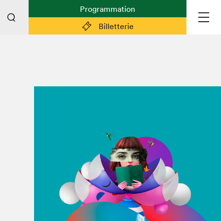
Programmation
Billetterie
Liens pratiques
Plan du Salon
Préparer sa visite
Partenaires
Espace médias
Espace exposant·e·s
Espace enseignant·e·s
Espace participant⋅e⋅s
Espace Salon dans la ville
Espace bénévoles
Devenir bénévole