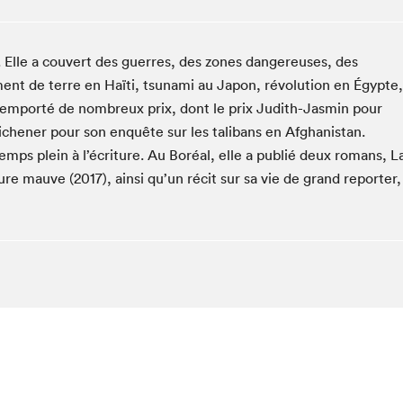
Espace ado | Lis-moi MTL
Espace des tout-petits
 Elle a couvert des guerres, des zones dangereuses, des
Espace Radio-Canada
nt de terre en Haïti, tsunami au Japon, révolution en Égypte,
La cabane à culture
a remporté de nombreux prix, dont le prix Judith-Jasmin pour
La Maison des libraires
Michener pour son enquête sur les talibans en Afghanistan.
Le Salon dans ta classe
 temps plein à l’écriture. Au Boréal, elle a publié deux romans, L
Liseur Public
e mauve (2017), ainsi qu’un récit sur sa vie de grand reporter,
Matinées scolaires Hydro-Québec
Narra
Vitrine du Festival littéraire international Metropolis
bleu au SLM
chez-vous?