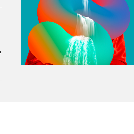
À propos du Salon
Liste des exposant·e·s
Liste des auteur·rice·s
a