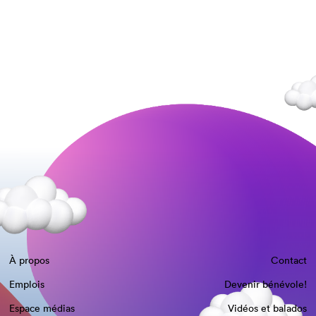
À propos
Contact
Emplois
Devenir bénévole!
Espace médias
Vidéos et balados