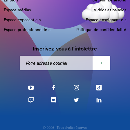
Emplois
Devenir bénévole!
Espace médias
Vidéos et balados
Espace exposant·e⋅s
Espace enseignant·e⋅s
Espace professionnel·le⋅s
Politique de confidentialité
Inscrivez-vous à l'infolettre
© 2026 - Tous droits réservés