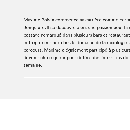
Café La Presse
Espace Côte-des-Neiges
Maxime Boivin commence sa carrière comme barman 
Espace jeunesse présenté par Desjardins
Jonquière. Il se découvre alors une passion pour la m
Espace Zines
passage remarqué dans plusieurs bars et restaurant
La lecture en cadeau
entrepreneuriaux dans le domaine de la mixologie. S
Le grand jeu de lecture à voix haute du Salon du livre
de Montréal
parcours, Maxime a également participé à plusieurs
Lettres québécoises au Salon
devenir chroniqueur pour différentes émissions do
semaine.
Louisiane enracinée et branchée
Mur des illustrateur·rice·s
SLM PRO
Zone Manga
Que cher