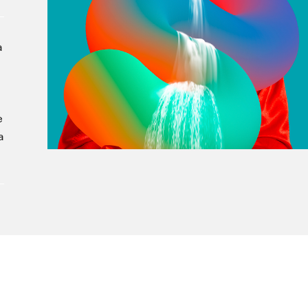
À propos du Salon
Liste des exposant·e·s
à
Liste des auteur·rice·s
e
a