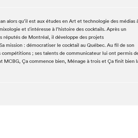
Espace ado | Lis-moi MTL
Espace des tout-petits
alors qu’il est aux études en Art et technologie des médias 
Espace Radio-Canada
ixologie et s’intéresse à l’histoire des cocktails. Après un
La cabane à culture
s réputés de Montréal, il développe des projets
La Maison des libraires
a mission : démocratiser le cocktail au Québec. Au fil de son
Le Salon dans ta classe
 compétitions ; ses talents de communicateur lui ont permis d
Liseur Public
nt MCBG, Ça commence bien, Ménage à trois et Ça finit bien l
Matinées scolaires Hydro-Québec
Narra
Vitrine du Festival littéraire international Metropolis
bleu au SLM
chez-vous?