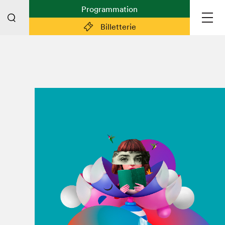
Programmation
Billetterie
Liens pratiques
Plan du Salon
Préparer sa visite
Partenaires
Espace médias
Espace exposant·e·s
Espace enseignant·e·s
Espace participant⋅e⋅s
Espace Salon dans la ville
Espace bénévoles
Devenir bénévole