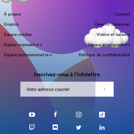
À propos
Contact
Emplois
Devenir bénévole!
Espace médias
Vidéos et balados
Espace exposant·e⋅s
Espace enseignant·e⋅s
Espace professionnel·le⋅s
Politique de confidentialité
Inscrivez-vous à l'infolettre