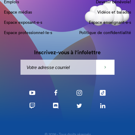
Emplois
Devenir bénévole!
Espace médias
Vidéos et balados
Espace exposant·e⋅s
Espace enseignant·e⋅s
Espace professionnel·le⋅s
Politique de confidentialité
Inscrivez-vous à l'infolettre
© 2026 - Tous droits réservés