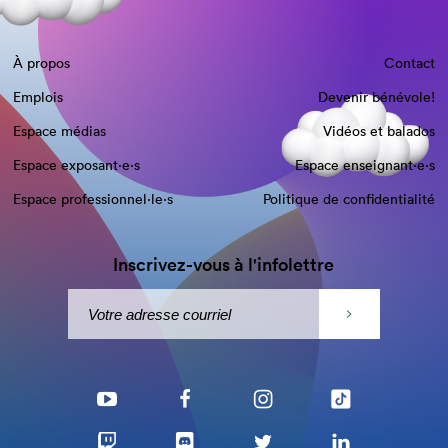
À propos
Contact
Emplois
Devenir bénévole!
Espace médias
Vidéos et balados
Espace exposant·e⋅s
Espace enseignant·e⋅s
Espace professionnel·le⋅s
Politique de confidentialité
Inscrivez-vous à l'infolettre