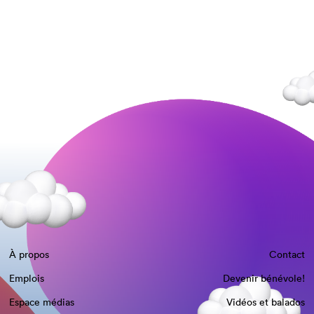
À propos
Contact
Emplois
Devenir bénévole!
Espace médias
Vidéos et balados