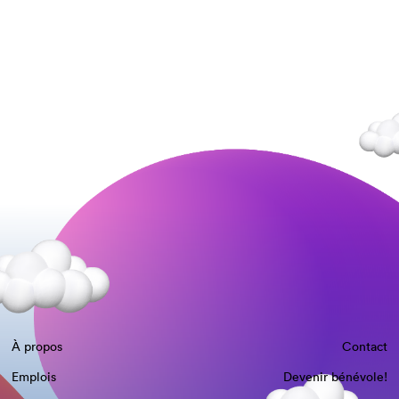
À propos
Contact
Emplois
Devenir bénévole!