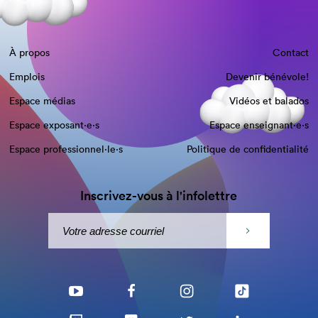
À propos
Contact
Emplois
Devenir bénévole!
Espace médias
Vidéos et balados
Espace exposant·e⋅s
Espace enseignant·e⋅s
Espace professionnel·le⋅s
Politique de confidentialité
Inscrivez-vous à l'infolettre